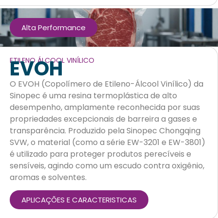
Alta Performance
EVOH
ETILENO ÁLCOOL VINÍLICO
O EVOH (Copolímero de Etileno-Álcool Vinílico) da
Sinopec é uma resina termoplástica de alto
desempenho, amplamente reconhecida por suas
propriedades excepcionais de barreira a gases e
transparência. Produzido pela Sinopec Chongqing
SVW, o material (como a série EW-3201 e EW-3801)
é utilizado para proteger produtos perecíveis e
sensíveis, agindo como um escudo contra oxigênio,
aromas e solventes.
APLICAÇÕES E CARACTERISTICAS