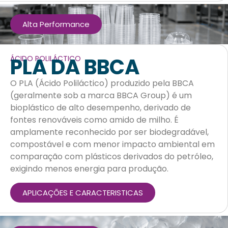
Alta Performance
PLA DA BBCA
ÁCIDO POLILÁCTICO
O PLA (Ácido Poliláctico) produzido pela BBCA
(geralmente sob a marca BBCA Group) é um
bioplástico de alto desempenho, derivado de
fontes renováveis como amido de milho. É
amplamente reconhecido por ser biodegradável,
compostável e com menor impacto ambiental em
comparação com plásticos derivados do petróleo,
exigindo menos energia para produção.
APLICAÇÕES E CARACTERISTICAS