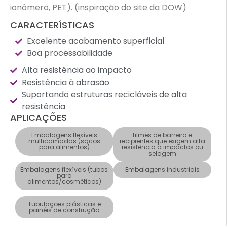
ionômero, PET). (inspiração do site da DOW)
CARACTERÍSTICAS
Excelente acabamento superficial
Boa processabilidade
Alta resistência ao impacto
Resistência à abrasão
Suportando estruturas recicláveis ​​de alta
resistência
APLICAÇÕES
Embalagens flexíveis
filmes de barreira e
multicamadas (sacos
recipientes que exigem alta
para alimentos)
resistência a impactos ou
selagem
Embalagens flexíveis (tubos
Embalagens industriais
para
alimentos/cosméticos)
Tubulações plásticas e
painéis de construção