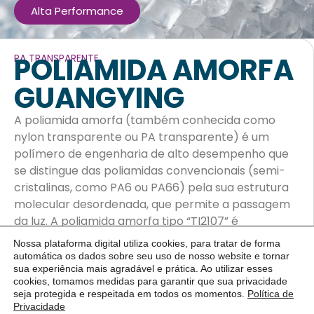
Alta Performance
POLIAMIDA AMORFA
PA TRANSPARENTE
GUANGYING
A poliamida amorfa (também conhecida como
nylon transparente ou PA transparente) é um
polímero de engenharia de alto desempenho que
se distingue das poliamidas convencionais (semi-
cristalinas, como PA6 ou PA66) pela sua estrutura
molecular desordenada, que permite a passagem
da luz. A poliamida amorfa tipo “TI2107” é
frequentemente associada a essa alta
Nossa plataforma digital utiliza cookies, para tratar de forma
transparência, resistência química e mecânica.
automática os dados sobre seu uso de nosso website e tornar
sua experiência mais agradável e prática. Ao utilizar esses
cookies, tomamos medidas para garantir que sua privacidade
APLICAÇÕES E CARACTERISTICAS
seja protegida e respeitada em todos os momentos.
Política de
Privacidade